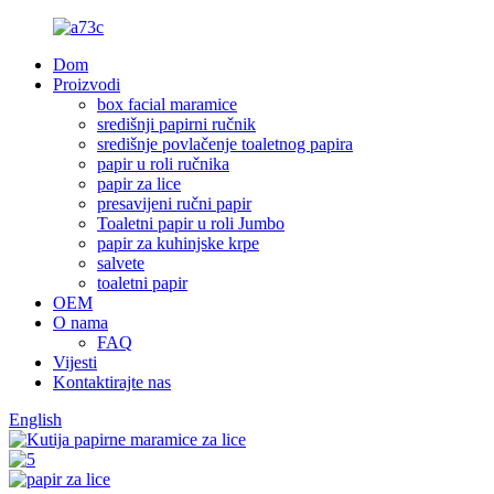
Dom
Proizvodi
box facial maramice
središnji papirni ručnik
središnje povlačenje toaletnog papira
papir u roli ručnika
papir za lice
presavijeni ručni papir
Toaletni papir u roli Jumbo
papir za kuhinjske krpe
salvete
toaletni papir
OEM
O nama
FAQ
Vijesti
Kontaktirajte nas
English