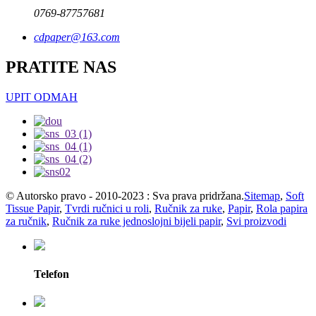
0769-87757681
cdpaper@163.com
PRATITE NAS
UPIT ODMAH
© Autorsko pravo - 2010-2023 : Sva prava pridržana.
Sitemap
,
Soft
Tissue Papir
,
Tvrdi ručnici u roli
,
Ručnik za ruke
,
Papir
,
Rola papira
za ručnik
,
Ručnik za ruke jednoslojni bijeli papir
,
Svi proizvodi
Telefon