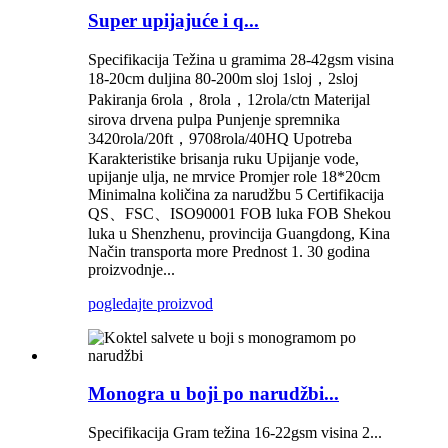
Super upijajuće i q...
Specifikacija Težina u gramima 28-42gsm visina
18-20cm duljina 80-200m sloj 1sloj，2sloj
Pakiranja 6rola，8rola，12rola/ctn Materijal
sirova drvena pulpa Punjenje spremnika
3420rola/20ft，9708rola/40HQ Upotreba
Karakteristike brisanja ruku Upijanje vode,
upijanje ulja, ne mrvice Promjer role 18*20cm
Minimalna količina za narudžbu 5 Certifikacija
QS、FSC、ISO90001 FOB luka FOB Shekou
luka u Shenzhenu, provincija Guangdong, Kina
Način transporta more Prednost 1. 30 godina
proizvodnje...
pogledajte proizvod
Monogra u boji po narudžbi...
Specifikacija Gram težina 16-22gsm visina 2...