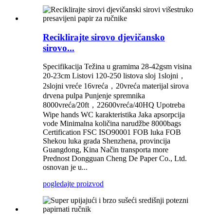
Reciklirajte sirovo djevičansko
sirovo...
Specifikacija Težina u gramima 28-42gsm visina
20-23cm Listovi 120-250 listova sloj 1slojni，
2slojni vreće 16vreća，20vreća materijal sirova
drvena pulpa Punjenje spremnika
8000vreća/20ft，22600vreća/40HQ Upotreba
Wipe hands WC karakteristika Jaka apsorpcija
vode Minimalna količina narudžbe 8000bags
Certification FSC ISO90001 FOB luka FOB
Shekou luka grada Shenzhena, provincija
Guangdong, Kina Način transporta more
Prednost Dongguan Cheng De Paper Co., Ltd.
osnovan je u...
pogledajte proizvod