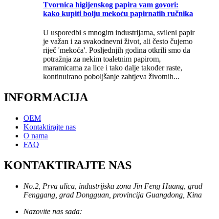
Tvornica higijenskog papira vam govori:
kako kupiti bolju mekoću papirnatih ručnika
U usporedbi s mnogim industrijama, svileni papir
je važan i za svakodnevni život, ali često čujemo
riječ 'mekoća'. Posljednjih godina otkrili smo da
potražnja za nekim toaletnim papirom,
maramicama za lice i tako dalje također raste,
kontinuirano poboljšanje zahtjeva životnih...
INFORMACIJA
OEM
Kontaktirajte nas
O nama
FAQ
KONTAKTIRAJTE NAS
No.2, Prva ulica, industrijska zona Jin Feng Huang, grad
Fenggang, grad Dongguan, provincija Guangdong, Kina
Nazovite nas sada: