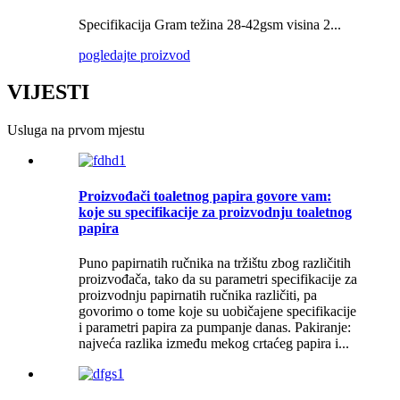
Specifikacija Gram težina 28-42gsm visina 2...
pogledajte proizvod
VIJESTI
Usluga na prvom mjestu
Proizvođači toaletnog papira govore vam:
koje su specifikacije za proizvodnju toaletnog
papira
Puno papirnatih ručnika na tržištu zbog različitih
proizvođača, tako da su parametri specifikacije za
proizvodnju papirnatih ručnika različiti, pa
govorimo o tome koje su uobičajene specifikacije
i parametri papira za pumpanje danas. Pakiranje:
najveća razlika između mekog crtaćeg papira i...