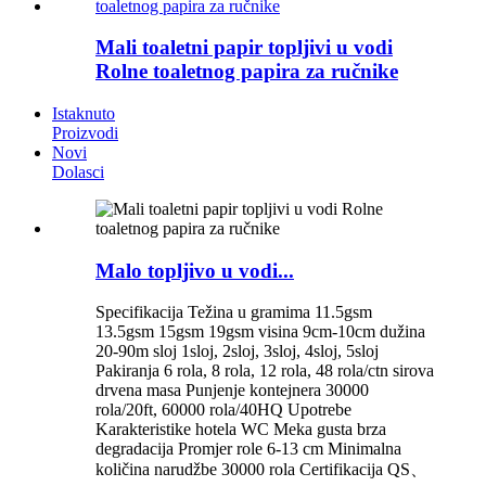
Mali toaletni papir topljivi u vodi
Rolne toaletnog papira za ručnike
Istaknuto
Proizvodi
Novi
Dolasci
Malo topljivo u vodi...
Specifikacija Težina u gramima 11.5gsm
13.5gsm 15gsm 19gsm visina 9cm-10cm dužina
20-90m sloj 1sloj, 2sloj, 3sloj, 4sloj, 5sloj
Pakiranja 6 rola, 8 rola, 12 rola, 48 rola/ctn sirova
drvena masa Punjenje kontejnera 30000
rola/20ft, 60000 rola/40HQ Upotrebe
Karakteristike hotela WC Meka gusta brza
degradacija Promjer role 6-13 cm Minimalna
količina narudžbe 30000 rola Certifikacija QS、