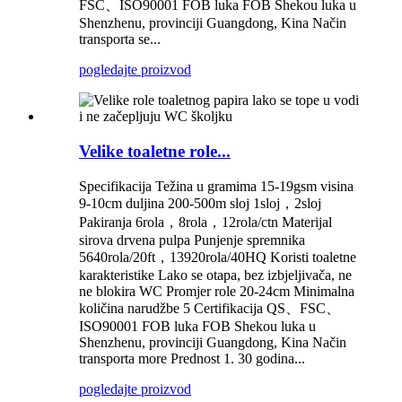
FSC、ISO90001 FOB luka FOB Shekou luka u
Shenzhenu, provinciji Guangdong, Kina Način
transporta se...
pogledajte proizvod
Velike toaletne role...
Specifikacija Težina u gramima 15-19gsm visina
9-10cm duljina 200-500m sloj 1sloj，2sloj
Pakiranja 6rola，8rola，12rola/ctn Materijal
sirova drvena pulpa Punjenje spremnika
5640rola/20ft，13920rola/40HQ Koristi toaletne
karakteristike Lako se otapa, bez izbjeljivača, ne
ne blokira WC Promjer role 20-24cm Minimalna
količina narudžbe 5 Certifikacija QS、FSC、
ISO90001 FOB luka FOB Shekou luka u
Shenzhenu, provinciji Guangdong, Kina Način
transporta more Prednost 1. 30 godina...
pogledajte proizvod