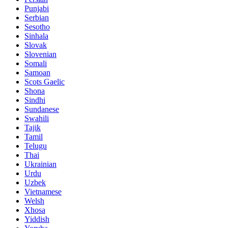
Punjabi
Serbian
Sesotho
Sinhala
Slovak
Slovenian
Somali
Samoan
Scots Gaelic
Shona
Sindhi
Sundanese
Swahili
Tajik
Tamil
Telugu
Thai
Ukrainian
Urdu
Uzbek
Vietnamese
Welsh
Xhosa
Yiddish