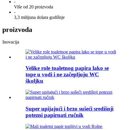
-
Više od 20 proizvoda
-
3,3 milijuna dolara godišnje
proizvoda
Inovacija
Velike role toaletnog papira lako se
tope u vodi i ne začepljuju WC
školjku
Super upijajući i brzo sušeći središnji
potezni papirnati ručnik